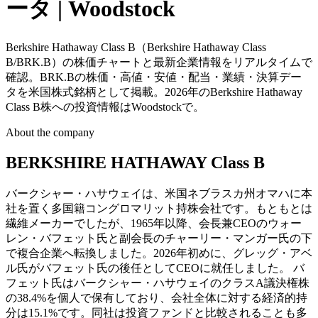
ータ | Woodstock
Berkshire Hathaway Class B（Berkshire Hathaway Class
B/BRK.B）の株価チャートと最新企業情報をリアルタイムで
確認。BRK.Bの株価・高値・安値・配当・業績・決算デー
タを米国株式銘柄として掲載。2026年のBerkshire Hathaway
Class B株への投資情報はWoodstockで。
About the company
BERKSHIRE HATHAWAY Class B
バークシャー・ハサウェイは、米国ネブラスカ州オマハに本
社を置く多国籍コングロマリット持株会社です。もともとは
繊維メーカーでしたが、1965年以降、会長兼CEOのウォー
レン・バフェット氏と副会長のチャーリー・マンガー氏の下
で複合企業へ転換しました。2026年初めに、グレッグ・アベ
ル氏がバフェット氏の後任としてCEOに就任しました。 バ
フェット氏はバークシャー・ハサウェイのクラスA議決権株
の38.4%を個人で保有しており、会社全体に対する経済的持
分は15.1%です。同社は投資ファンドと比較されることも多