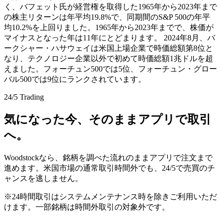
く、バフェット氏が経営権を取得した1965年から2023年まで
の株主リターンは年平均19.8%で、同期間のS&P 500の年平
均10.2%を上回りました。1965年から2023年までで、株価が
マイナスとなった年は11年にとどまります。 2024年8月、バ
ークシャー・ハサウェイは米国上場企業で時価総額第8位と
なり、テクノロジー企業以外で初めて時価総額1兆ドルを超
えました。フォーチュン500では5位、フォーチュン・グロー
バル500では9位にランクされています。
24/5 Trading
気になった今、そのままアプリで取引
へ。
Woodstockなら、銘柄を調べた流れのままアプリで注文まで
進めます。米国市場の通常取引時間外でも、24/5で売買のチ
ャンスを逃しません。
※24時間取引はシステムメンテナンス時を除きご利用いただ
けます。一部銘柄は時間外取引の対象外です。