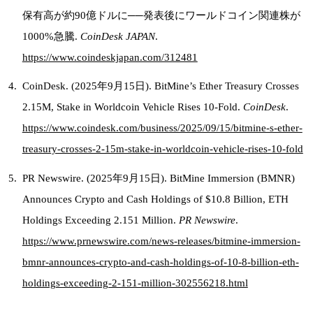
保有高が約90億ドルに──発表後にワールドコイン関連株が
1000%急騰.
CoinDesk JAPAN
.
https://www.coindeskjapan.com/312481
CoinDesk. (2025年9月15日). BitMine’s Ether Treasury Crosses
2.15M, Stake in Worldcoin Vehicle Rises 10-Fold.
CoinDesk
.
https://www.coindesk.com/business/2025/09/15/bitmine-s-ether-
treasury-crosses-2-15m-stake-in-worldcoin-vehicle-rises-10-fold
PR Newswire. (2025年9月15日). BitMine Immersion (BMNR)
Announces Crypto and Cash Holdings of $10.8 Billion, ETH
Holdings Exceeding 2.151 Million.
PR Newswire
.
https://www.prnewswire.com/news-releases/bitmine-immersion-
bmnr-announces-crypto-and-cash-holdings-of-10-8-billion-eth-
holdings-exceeding-2-151-million-302556218.html