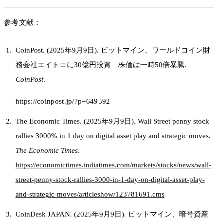
参考文献：
CoinPost. (2025年9月9日). ビットマイン、ワールドコイン財
務会社エイトコに30億円投資 株価は一時50倍暴騰.
CoinPost
.
https://coinpost.jp/?p=649592
The Economic Times. (2025年9月9日). Wall Street penny stock
rallies 3000% in 1 day on digital asset play and strategic moves.
The Economic Times
.
https://economictimes.indiatimes.com/markets/stocks/news/wall-
street-penny-stock-rallies-3000-in-1-day-on-digital-asset-play-
and-strategic-moves/articleshow/123781691.cms
CoinDesk JAPAN. (2025年9月9日). ビットマイン、暗号資産