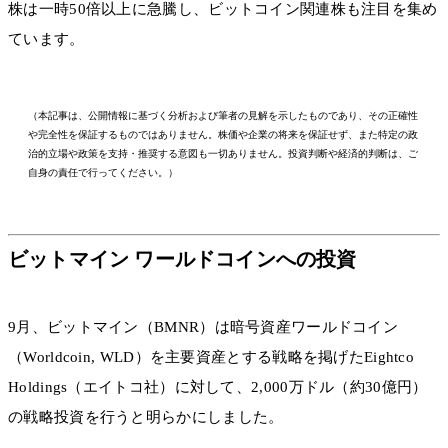
株は一時50倍以上に急騰し、ビットコイン関連株も注目を集め
ています。
（本記事は、公開情報に基づく分析および筆者の見解を示したものであり、その正確性
や完全性を保証するものではありません。株価や企業の将来を保証せず、また特定の政
治的立場や政策を支持・推奨する意図も一切ありません。投資判断や経済的判断は、ご
自身の責任で行ってください。）
ビットマイン ワールドコインへの投資
9月、ビットマイン（BMNR）は暗号資産ワールドコイン
（Worldcoin, WLD）を主要資産とする戦略を掲げたEightco
Holdings（エイトコ社）に対して、2,000万ドル（約30億円）
の戦略投資を行うと明らかにしました。