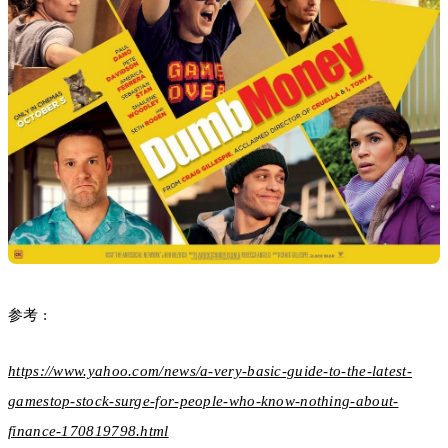
参考 :
https://www.yahoo.com/news/a-very-basic-guide-to-the-latest-
gamestop-stock-surge-for-people-who-know-nothing-about-
finance-170819798.html