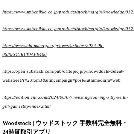
h
ttps://www.smbcnikko.co.jp/products/stock/margin/knowledge/012
https://www.smbcnikko.co.jp/products/stock/margin/knowledge/012
https://www.bloomberg.co.jp/news/articles/2024-06-
06/SEOGR1T0AFB400
https://open.substack.com/pub/offtopicjp/p/individuals-defeat-
wallstreet?r=23f5m3&utm
campaign=post&utm
medium=web
https://edition.cnn.com/2024/06/07/investing/roaring-kitty-keith-
gill-gamestop/index.html
Woodstock | ウッドストック 手数料完全無料・
24時間取引アプリ