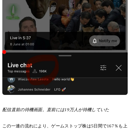
配信直前の待機画面。直前には19万人が待機していた
この一連の流れにより、ゲームストップ株は5日間で167％も上