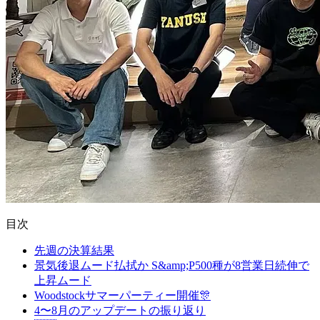
目次
先週の決算結果
景気後退ムード払拭か S&amp;P500種が8営業日続伸で
上昇ムード
Woodstockサマーパーティー開催🎊
4〜8月のアップデートの振り返り