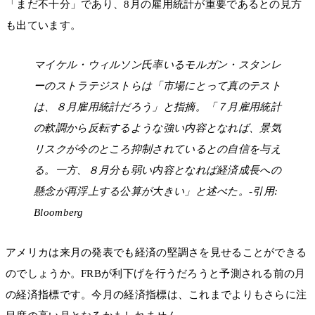
「まだ不十分」であり、8月の雇用統計が重要であるとの見方
も出ています。
マイケル・ウィルソン氏率いるモルガン・スタンレ
ーのストラテジストらは「市場にとって真のテスト
は、８月雇用統計だろう」と指摘。「７月雇用統計
の軟調から反転するような強い内容となれば、景気
リスクが今のところ抑制されているとの自信を与え
る。一方、８月分も弱い内容となれば経済成長への
懸念が再浮上する公算が大きい」と述べた。-引用:
Bloomberg
アメリカは来月の発表でも経済の堅調さを見せることができる
のでしょうか。FRBが利下げを行うだろうと予測される前の月
の経済指標です。今月の経済指標は、これまでよりもさらに注