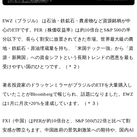
EWZ（ブラジル） は石油・鉄鉱石・農産物など資源銘柄が中
心のETFです。PER（株価収益率）は約10倍台とS&P 500の半
分以下で、長らく割安に放置されてきた市場。世界最大級の農
地・鉄鉱石・原油埋蔵量を持ち、「米国テック一強」から「資
源・新興国」への資金シフトという長期トレンドの恩恵を最も
受けやすい国のひとつです。（＊２）
著名投資家のドラッケンミラーがブラジルのETFを大量購入し
ていたことがBloombergで報じられ、話題になりました。EWZ
は1月に月次+20%を達成しています。（＊３）
FXI（中国）はPERが約10倍台と、S&P 500の22倍と比べて割
安感が際立ちます。中国政府の景気刺激策への期待や、国内AI