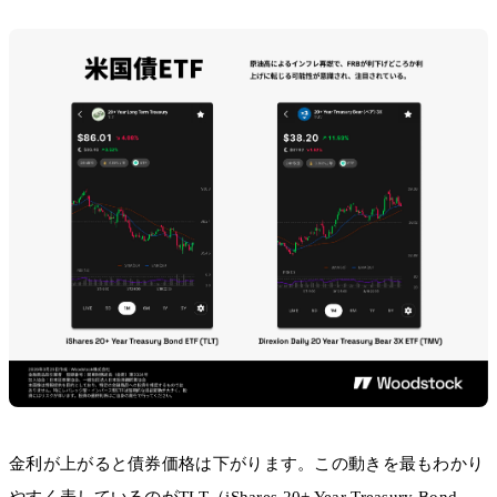
金利が上がると債券価格は下がります。この動きを最もわかり
やすく表しているのがTLT（iShares 20+ Year Treasury Bond