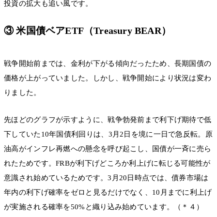
投資の拡大も追い風です。
③ 米国債ベアETF（Treasury BEAR）
戦争開始前までは、金利が下がる傾向だったため、長期国債の
価格が上がっていました。しかし、戦争開始により状況は変わ
りました。
先ほどのグラフが示すように、戦争勃発前まで利下げ期待で低
下していた10年国債利回りは、3月2日を境に一日で急反転。原
油高がインフレ再燃への懸念を呼び起こし、国債が一斉に売ら
れたためです。FRBが利下げどころか利上げに転じる可能性が
意識され始めているためです。3月20日時点では、債券市場は
年内の利下げ確率をゼロと見るだけでなく、10月までに利上げ
が実施される確率を50%と織り込み始めています。（＊４）