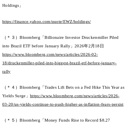
Holdings」
https://finance.yahoo.com/quote/EWZ/holdings/
（＊３）Bloomberg「Billionaire Investor Druckenmiller Piled
into Brazil ETF before January Rally」2026年2月18日
https://www.bloomberg.com/news/articles/2026-02-
18/druckenmiller-piled-into-biggest-brazil-etf-before-january-
rally
（＊４）Bloomberg「Trades Lift Bets on a Fed Hike This Year as
Yields Surge」
https://www.bloomberg.com/news/articles/2026-
03-20/us-yields-continue-to-push-higher-as-inflation-fears-persist
（＊５）Bloomberg「Money Funds Rise to Record $8.27