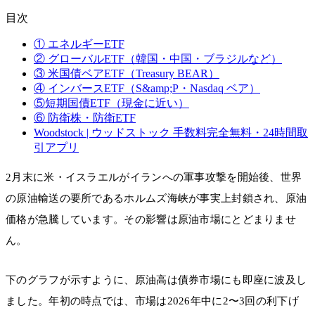
目次
① エネルギーETF
② グローバルETF（韓国・中国・ブラジルなど）
③ 米国債ベアETF（Treasury BEAR）
④ インバースETF（S&amp;P・Nasdaq ベア）
⑤短期国債ETF（現金に近い）
⑥ 防衛株・防衛ETF
Woodstock | ウッドストック 手数料完全無料・24時間取
引アプリ
2月末に米・イスラエルがイランへの軍事攻撃を開始後、世界
の原油輸送の要所であるホルムズ海峡が事実上封鎖され、原油
価格が急騰しています。その影響は原油市場にとどまりませ
ん。
下のグラフが示すように、原油高は債券市場にも即座に波及し
ました。年初の時点では、市場は2026年中に2〜3回の利下げ