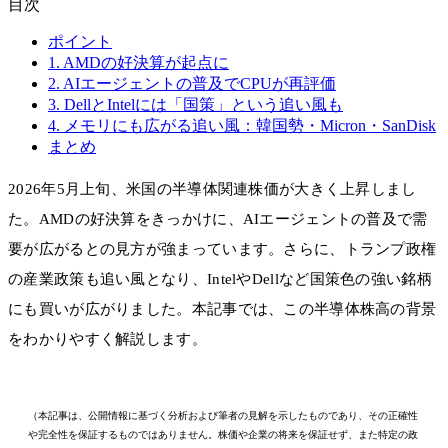
目次
ポイント
1. AMDの好決算が起点に
2. AIエージェントの普及でCPUが再評価
3. DellとIntelには「国策」という追い風も
4. メモリにも広がる追い風：韓国勢・Micron・SanDisk
まとめ
2026年5月上旬、米国の半導体関連株価が大きく上昇しまし
た。AMDの好決算をきっかけに、AIエージェントの普及で需
要が広がるとの見方が強まっています。さらに、トランプ政権
の産業政策も追い風となり、IntelやDellなど国策色の強い銘柄
にも買いが広がりました。本記事では、この半導体株高の背景
をわかりやすく解説します。
（本記事は、公開情報に基づく分析および筆者の見解を示したものであり、その正確性
や完全性を保証するものではありません。株価や企業の将来を保証せず、また特定の政