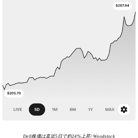
Dell株価は直近5日で約24%上昇/ Woodstock