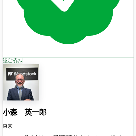
認定済み
小森 英一郎
東京