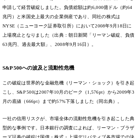
申請して経営破綻しました。負債総額は約6,000億ドル（約64
兆円）と米国史上最大の企業倒産であり、同社の株式は
NYSE（ニューヨーク証券取引所）において2008年9月18日に
上場廃止となりました（出典：朝日新聞「リーマン破綻、負債
63兆円、過去最大額」、2008年9月16日）。
S&P 500への波及と流動性危機
この破綻は世界的な金融危機（リーマン・ショック）を引き起
こし、S&P 500は2007年10月のピーク（1,576pt）から2009年3
月の底値（666pt）まで約57%下落しました（同出典）。
一社の信用リスクが、市場全体の流動性危機を引き起こした典
型的な事例です。日本銀行の調査によれば、リーマン・ブラザ
ーズ証券の破綻は国債・株式・上場デリバティブ各市場での決