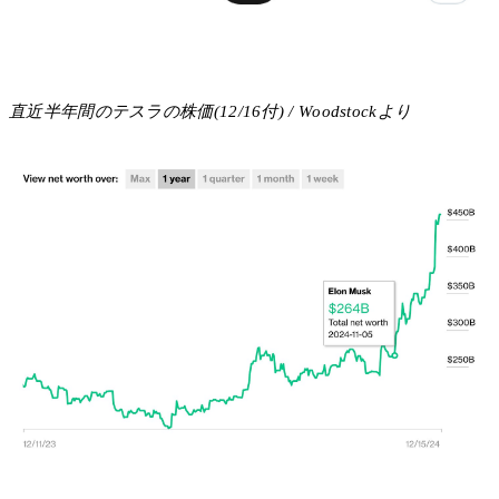
直近半年間のテスラの株価(12/16付) / Woodstockより