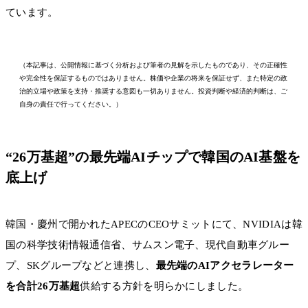
ています。
（本記事は、公開情報に基づく分析および筆者の見解を示したものであり、その正確性
や完全性を保証するものではありません。株価や企業の将来を保証せず、また特定の政
治的立場や政策を支持・推奨する意図も一切ありません。投資判断や経済的判断は、ご
自身の責任で行ってください。）
“26万基超”の最先端AIチップで韓国のAI基盤を
底上げ
韓国・慶州で開かれたAPECのCEOサミットにて、NVIDIAは韓
国の科学技術情報通信省、サムスン電子、現代自動車グルー
プ、SKグループなどと連携し、
最先端のAIアクセラレーター
を合計26万基超
供給する方針を明らかにしました。