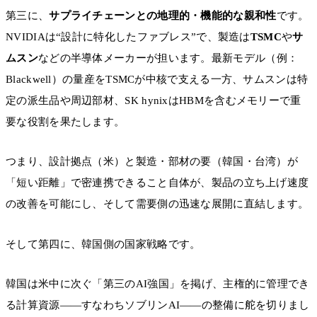
第三に、
サプライチェーンとの地理的・機能的な親和性
です。
NVIDIAは“設計に特化したファブレス”で、製造は
TSMC
や
サ
ムスン
などの半導体メーカーが担います。最新モデル（例：
Blackwell）の量産をTSMCが中核で支える一方、サムスンは特
定の派生品や周辺部材、SK hynixはHBMを含むメモリーで重
要な役割を果たします。
つまり、設計拠点（米）と製造・部材の要（韓国・台湾）が
「短い距離」で密連携できること自体が、製品の立ち上げ速度
の改善を可能にし、そして需要側の迅速な展開に直結します。
そして第四に、韓国側の国家戦略です。
韓国は米中に次ぐ「第三のAI強国」を掲げ、主権的に管理でき
る計算資源――すなわちソブリンAI――の整備に舵を切りまし