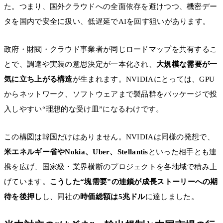
た。つまり、国外クラウドへの全面依存を避けつつ、機密デー
タを国内で安全に扱い、低遅延でAIを回す狙いがあります。
政府・財閥・クラウド事業者が同じロードマップを共有するこ
とで、調達や実装の意思決定が一本化され、
大規模な需要が一
気に立ち上がる構造
が生まれます。NVIDIAにとっては、GPU
からネットワーク、ソフトウェアまで製品群をパッケージで投
入しやすい“理想的な受け皿”になるわけです。
この構図は韓国だけはありません。NVIDIAは同様の発想で、
米エネルギー省やNokia、Uber、Stellantis
といった相手とも連
携を広げ、国家級・業界横断のプロジェクトを各地域で積み上
げています。
こうした“塊需要”の連鎖が成長ストーリーへの期
待を後押し
し、同社の
時価総額は5兆ドル
に達しました。