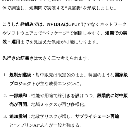
体で調達し、短期間で実装する“塊需要”を形成しました。
こうした枠組みでは、NVIDIAは
GPUだけでなくネットワーク
やソフトウェアまで“パッケージ”で展開しやすく、
短期での実
装・運用
までを見据えた供給が可能になります。
先行きの筋書き
は大きく三つ考えられます。
規制が継続
：対中販売は限定的のまま。韓国のような
国家級
プロジェクト
が主な成長エンジンに。
一部緩和
：性能や用途で線引きを設けつつ、
段階的に対中販
売が再開
。地域ミックスが再び多様化。
追加規制
：地政学リスクが増し、
サプライチェーン再編
と“ソブリンAI”志向が一段と強まる。