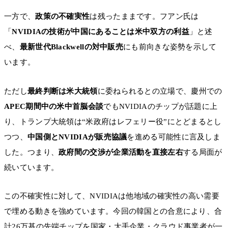
一方で、
政策の不確実性
は残ったままです。フアン氏は
「
NVIDIAの技術が中国にあることは米中双方の利益
」と述
べ、
最新世代Blackwellの対中販売
にも前向きな姿勢を示して
います。
ただし
最終判断は米大統領
に委ねられるとの立場で、慶州での
APEC期間中の米中首脳会談
でもNVIDIAのチップが話題に上
り、トランプ大統領は“米政府はレフェリー役”にとどまるとし
つつ、
中国側とNVIDIAが販売協議
を進める可能性に言及しま
した。つまり、
政府間の交渉が企業活動を直接左右
する局面が
続いています。
この不確実性に対して、NVIDIAは他地域の確実性の高い需要
で埋める動きを強めています。今回の韓国との合意により、合
計26万基の先端チップを国家・大手企業・クラウド事業者が一