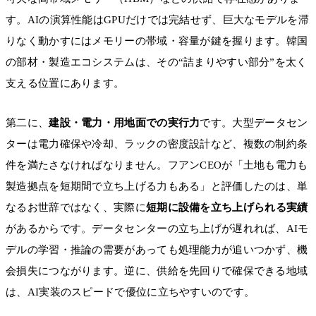
す。AIの演算性能はGPUだけでは完結せず、巨大なモデルを滞
りなく動かすにはメモリーの帯域・容量が鍵を握ります。韓国
の部材・製造エコシステムは、その“詰まりやすい部分”を太く
支える位置にあります。
第二に、
建設・電力・用地面での実行力
です。大型データセン
ターは電力確保や冷却、ラックの密度設計など、複数の制約条
件を満たさなければなりません。フアンCEOが「土地も電力も
製造拠点を短期間で立ち上げる力もある」と評価したのは、単
なるお世辞ではなく、実際に
短期に設備を立ち上げられる実績
があるからです。データセンターの立ち上げが遅れれば、AIモ
デルの学習・推論の需要があっても処理能力が追いつかず、機
会損失につながります。逆に、供給を先回りで確保できる地域
は、AI実装のスピードで優位に立ちやすいのです。