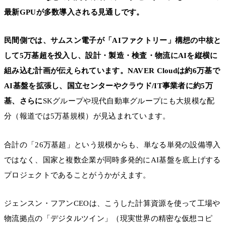
最新GPUが多数導入される見通しです。
民間側では、サムスン電子が「AIファクトリー」構想の中核と
して5万基超を投入し、設計・製造・検査・物流にAIを縦横に
組み込む計画が伝えられています。NAVER Cloudは約6万基で
AI基盤を拡張し、国立センターやクラウド/IT事業者に約5万
基、さらに
SKグループや現代自動車グループにも大規模な配
分（報道では5万基規模）が見込まれています。
合計の「26万基超」という規模からも、単なる単発の設備導入
ではなく、国家と複数企業が同時多発的にAI基盤を底上げする
プロジェクトであることがうかがえます。
ジェンスン・フアンCEOは、こうした計算資源を使って工場や
物流拠点の「デジタルツイン」（現実世界の精密な仮想コピ