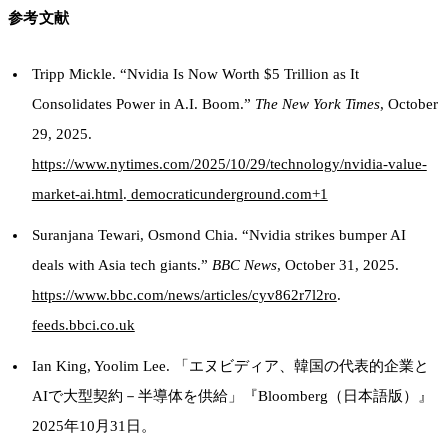
参考文献
Tripp Mickle. “Nvidia Is Now Worth $5 Trillion as It
Consolidates Power in A.I. Boom.”
The New York Times
, October
29, 2025.
https://www.nytimes.com/2025/10/29/technology/nvidia-value-
market-ai.html
.
democraticunderground.com+1
Suranjana Tewari, Osmond Chia. “Nvidia strikes bumper AI
deals with Asia tech giants.”
BBC News
, October 31, 2025.
https://www.bbc.com/news/articles/cyv862r7l2ro
.
feeds.bbci.co.uk
Ian King, Yoolim Lee. 「エヌビディア、韓国の代表的企業と
AIで大型契約－半導体を供給」『Bloomberg（日本語版）』
2025年10月31日。