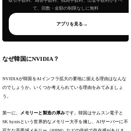
取引手数料、為替手数料、残高手数料、出金手数料がすべ
て、回数・金額の制限なしに無料
→
アプリを見る
なぜ韓国にNVIDIA？
NVIDIAが韓国をAIインフラ拡大の要地に据える理由はなんな
のでしょうか。いくつか考えられている理由をみてみましょ
う。
第一に、
メモリーと製造の厚み
です。韓国はサムスン電子と
SK hynixという世界的なメモリー大手を擁し、AIサーバーに不
可欠な高帯域メモリー（HBM）などの供給で存在感がありま