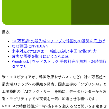
目次
“26万基超”の最先端AIチップで韓国のAI基盤を底上げ
なぜ韓国にNVIDIA？
米中対立の“はざま” 輸出規制と中国市場の行方
確実な需要を取りにいくNVIDIA
Woodstock | ウッドストック 手数料完全無料・24時間取
引アプリ
米・エヌビディアが、韓国政府やサムスンなどに計26万基超の
最先端AIチップへの供給を発表。国家主導の「ソブリンAI」と
工場横断の「AIファクトリー」を軸に、データセンターから製
造・モビリティまでAI実装を一気に加速させる狙いです。
NVIDIAの時価総額が一時5兆ドルを超えるなど勢いを加速させ