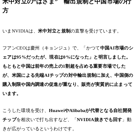
米中対立の“はざま” 輸出規制と中国市場の行
方
いまNVIDIAは、
米中対立と規制
の直撃を受けています。
フアンCEOは慶州（キョンジュ）で、「かつて
中国AI市場のシ
ェアは95%だったが、現在は0%になった」と明言しました。
もともと中国は前年の売上の1割超を占める重要市場でした
が、米国による先端AIチップの対中輸出規制に加え、中国側の
購入制限や国内調達の促進が重なり、販売が実質的に止まって
います。
こうした環境を受け、
HuaweiやAlibabaが代替となる自社開発
チップ
を相次いで打ち出すなど、「
NVIDIA抜きでも回す
」動
きが広がっているというわけです。