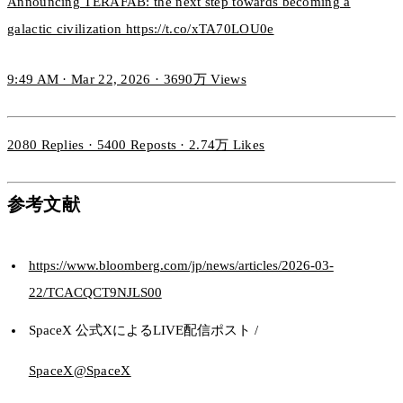
Announcing TERAFAB: the next step towards becoming a
galactic civilization https://t.co/xTA70LOU0e
9:49 AM · Mar 22, 2026 · 3690万 Views
2080 Replies · 5400 Reposts · 2.74万 Likes
参考文献
https://www.bloomberg.com/jp/news/articles/2026-03-
22/TCACQCT9NJLS00
SpaceX 公式XによるLIVE配信ポスト /
SpaceX@SpaceX