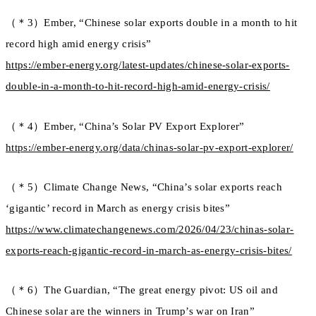
（＊3）Ember, “Chinese solar exports double in a month to hit
record high amid energy crisis”
https://ember-energy.org/latest-updates/chinese-solar-exports-
double-in-a-month-to-hit-record-high-amid-energy-crisis/
（＊4）Ember, “China’s Solar PV Export Explorer”
https://ember-energy.org/data/chinas-solar-pv-export-explorer/
（＊5）Climate Change News, “China’s solar exports reach
‘gigantic’ record in March as energy crisis bites”
https://www.climatechangenews.com/2026/04/23/chinas-solar-
exports-reach-gigantic-record-in-march-as-energy-crisis-bites/
（＊6）The Guardian, “The great energy pivot: US oil and
Chinese solar are the winners in Trump’s war on Iran”