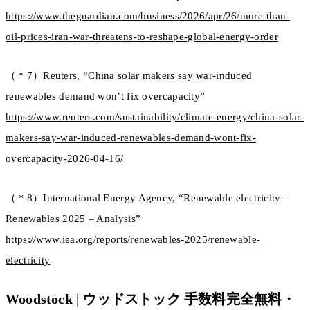
https://www.theguardian.com/business/2026/apr/26/more-than-
oil-prices-iran-war-threatens-to-reshape-global-energy-order
（＊7）Reuters, “China solar makers say war-induced
renewables demand won’t fix overcapacity”
https://www.reuters.com/sustainability/climate-energy/china-solar-
makers-say-war-induced-renewables-demand-wont-fix-
overcapacity-2026-04-16/
（＊8）International Energy Agency, “Renewable electricity –
Renewables 2025 – Analysis”
https://www.iea.org/reports/renewables-2025/renewable-
electricity
Woodstock | ウッドストック 手数料完全無料・