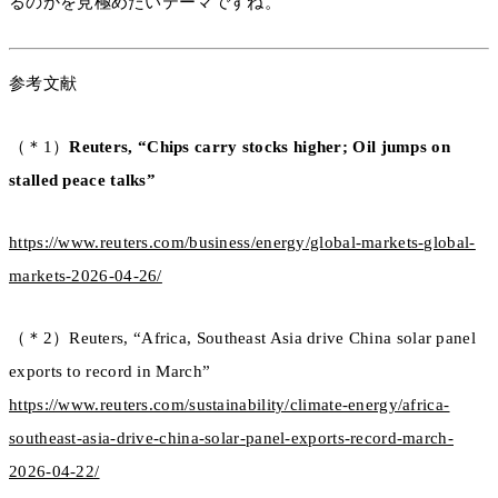
るのかを見極めたいテーマですね。
参考文献
（＊1）
Reuters, “Chips carry stocks higher; Oil jumps on
stalled peace talks”
https://www.reuters.com/business/energy/global-markets-global-
markets-2026-04-26/
（＊2）Reuters, “Africa, Southeast Asia drive China solar panel
exports to record in March”
https://www.reuters.com/sustainability/climate-energy/africa-
southeast-asia-drive-china-solar-panel-exports-record-march-
2026-04-22/