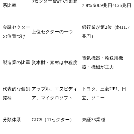
3セクター合計で5割超
系比率
7.9%※9.9兆円÷125兆円
金融セクター
銀行業が第2位（約11.7
上位セクターの一つ
の位置づけ
兆円）
電気機器・輸送用機
製造業の比重
資本財・素材は中程度
器・機械が主力
代表的な個別
アップル、エヌビディ
トヨタ、三菱UFJ、日
銘柄
ア、マイクロソフト
立、ソニー
分類体系
GICS（11セクター）
東証33業種