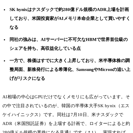
SK hynixはナスダックで約280億ドル規模のADR上場を計画
しており、米国投資家がAIメモリ本命企業として買いやすく
なる
同社の強みは、AIサーバーに不可欠なHBMで世界首位級の
シェアを持ち、高収益化している点
一方で、株価はすでに大きく上昇しており、米半導体株の調
整局面、新株発行による希薄化、SamsungやMicronの追い上
げがリスクになる
AI相場の中心はGPUだけでなくメモリにも広がっています。そ
の中で注目されているのが、韓国の半導体大手SK hynix（エス
ケイハイニックス）です。同社は7月10日、米ナスダックで
ADR（米国預託証券）を上場する計画で、ロイターによると約
280億ドル規模の案件になる見通しです（＊1）。実現すれば、