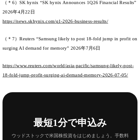
（＊6）SK hynix “SK hynix Announces 1Q26 Financial Results”
2026年4月22日
https://news.skhynix.com/q1-2026-business-results/
（＊7）Reuters “Samsung likely to post 18-fold jump in profit on
surging AI demand for memory” 2026年7月6日
https://www.reuters.com/world/asia-pacific/samsung-likely-post-
18-fold-jump-profit-surging-ai-demand-memory-2026-07-05/
最短1分で申込み
ウッドストックで米国株投資をはじめましょう。手数料