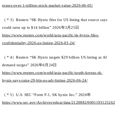
erases-over-1-trillion-stock-market-value-2026-06-05/
（＊3）Reuters “SK Hynix files for US listing that source says
could raise up to $14 billion” 2026年3月25日
https://www.reuters.com/world/asia-pacific/sk-hynix-files-
confidentiality-2026-us-listing-2026-03-24/
（＊4）Reuters “SK Hynix targets $29 billion US listing as AI
demand surges” 2026年6月24日
https://www.reuters.com/world/asia-pacific/south-koreas-sk-
hynix-says-raise-29-bln-us-adr-listing-2026-06-24/
（＊5）U.S. SEC “Form F-1, SK hynix Inc.” 2026年
https://www.sec.gov/Archives/edgar/data/2120882/00011931252