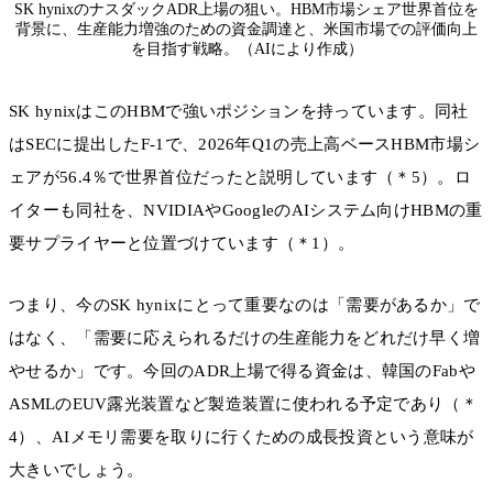
SK hynixのナスダックADR上場の狙い。HBM市場シェア世界首位を
背景に、生産能力増強のための資金調達と、米国市場での評価向上
を目指す戦略。（AIにより作成）
SK hynixはこのHBMで強いポジションを持っています。同社
はSECに提出したF-1で、2026年Q1の売上高ベースHBM市場シ
ェアが56.4％で世界首位だったと説明しています（＊5）。ロ
イターも同社を、NVIDIAやGoogleのAIシステム向けHBMの重
要サプライヤーと位置づけています（＊1）。
つまり、今のSK hynixにとって重要なのは「需要があるか」で
はなく、「需要に応えられるだけの生産能力をどれだけ早く増
やせるか」です。今回のADR上場で得る資金は、韓国のFabや
ASMLのEUV露光装置など製造装置に使われる予定であり（＊
4）、AIメモリ需要を取りに行くための成長投資という意味が
大きいでしょう。