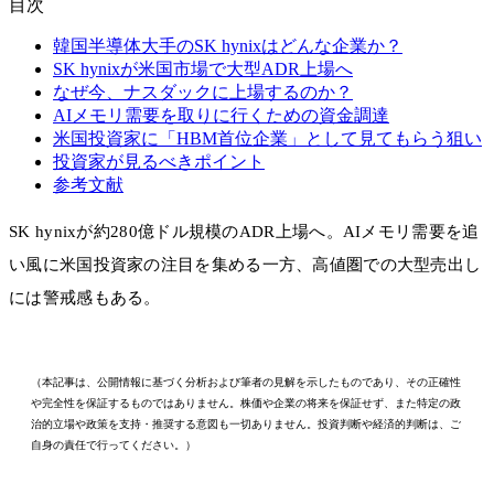
目次
韓国半導体大手のSK hynixはどんな企業か？
SK hynixが米国市場で大型ADR上場へ
なぜ今、ナスダックに上場するのか？
AIメモリ需要を取りに行くための資金調達
米国投資家に「HBM首位企業」として見てもらう狙い
投資家が見るべきポイント
参考文献
SK hynixが約280億ドル規模のADR上場へ。AIメモリ需要を追
い風に米国投資家の注目を集める一方、高値圏での大型売出し
には警戒感もある。
（本記事は、公開情報に基づく分析および筆者の見解を示したものであり、その正確性
や完全性を保証するものではありません。株価や企業の将来を保証せず、また特定の政
治的立場や政策を支持・推奨する意図も一切ありません。投資判断や経済的判断は、ご
自身の責任で行ってください。）