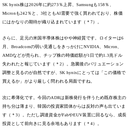
SK hynix株は2026年に約273％上昇、Samsungも158％、
Micronも242％と、3社ともAI需要で強く買われており、株価
にはかなりの期待が織り込まれています（＊7）。
さらに、足元の米国半導体株はやや神経質です。ロイターは6
月、Broadcomの弱い見通しをきっかけにNVIDIA、Micron、
AMDなどが売られ、チップ株の時価総額が1日で約1.3兆ドル
失われたと報じています（＊2）。急騰後のバリュエーション
調整と見るのが自然ですが、SK hynixにとっては「この価格で
買えるか」がより厳しく問われる局面ですね。
次に希薄化です。今回のADRは新株発行を伴うため既存株主の
持ち分は薄まり、韓国の投資家団体からは反対の声も出ていま
す（＊3）。ただし調達資金がFabやEUV装置に回るなら、成長
投資として前向きに見る余地もあります（＊4）。