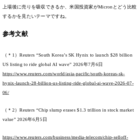
上場後に売りを吸収できるか、米国投資家がMicronとどう比較
するかを見たいテーマですね。
参考文献
（＊1）Reuters “South Korea’s SK Hynix to launch $28 billion
US listing to ride global AI wave” 2026年7月6日
https://www.reuters.com/world/asia-pacific/south-koreas-sk-
hynix-launch-28-billion-us-listing-ride-global-ai-wave-2026-07-
06/
（＊2）Reuters “Chip slump erases $1.3 trillion in stock market
value” 2026年6月5日
https://www.reuters.com/business/media-telecom/chip-selloff-