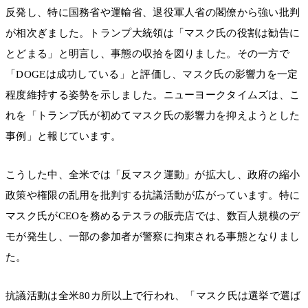
反発し、特に国務省や運輸省、退役軍人省の閣僚から強い批判
が相次ぎました。トランプ大統領は「マスク氏の役割は勧告に
とどまる」と明言し、事態の収拾を図りました。その一方で
「DOGEは成功している」と評価し、マスク氏の影響力を一定
程度維持する姿勢を示しました。ニューヨークタイムズは、こ
れを「トランプ氏が初めてマスク氏の影響力を抑えようとした
事例」と報じています。
こうした中、全米では「反マスク運動」が拡大し、政府の縮小
政策や権限の乱用を批判する抗議活動が広がっています。特に
マスク氏がCEOを務めるテスラの販売店では、数百人規模のデ
モが発生し、一部の参加者が警察に拘束される事態となりまし
た。
抗議活動は全米80カ所以上で行われ、「マスク氏は選挙で選ば