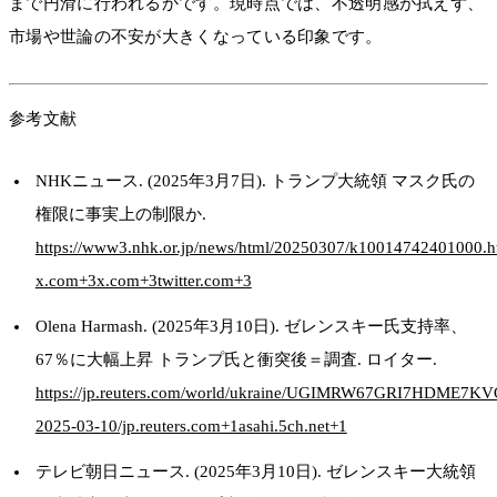
まで円滑に行われるかです。現時点では、不透明感が拭えず、
市場や世論の不安が大きくなっている印象です。
参考文献
NHKニュース. (2025年3月7日). トランプ大統領 マスク氏の
権限に事実上の制限か.
https://www3.nhk.or.jp/news/html/20250307/k10014742401000.ht
x.com+3x.com+3twitter.com+3
Olena Harmash. (2025年3月10日). ゼレンスキー氏支持率、
67％に大幅上昇 トランプ氏と衝突後＝調査. ロイター.
https://jp.reuters.com/world/ukraine/UGIMRW67GRI7HDME7
2025-03-10/​jp.reuters.com+1asahi.5ch.net+1
テレビ朝日ニュース. (2025年3月10日). ゼレンスキー大統領