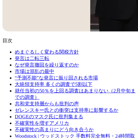
目次
めまぐるしく変わる関税方針
発言は二転三転
なぜ発言撤回を繰り返すのか
市場は混乱の最中
“予測不能”な発言に振り回される市場
大統領支持率 多くの調査で5割以下
就任当初の50％を上回る調査はあまりない（2月中旬ま
での調査）
共和党支持層からも批判の声
ゼレンスキー氏との衝突は支持率に影響するか
DOGEのマスク氏に批判集まる
不確実性を増すアメリカ
不確実性の高まりにどう向き合うか
Woodstock | ウッドストック 手数料完全無料・24時間取