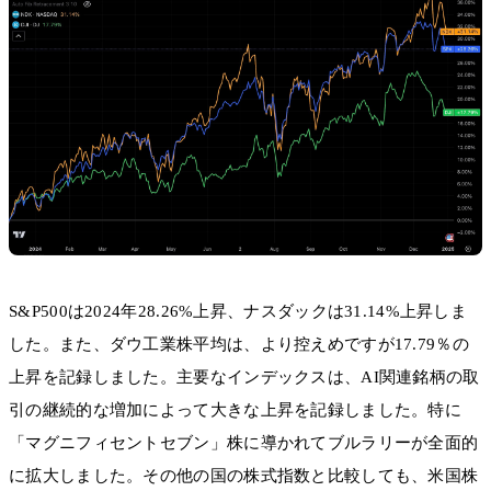
S&P500は2024年28.26%上昇、ナスダックは31.14%上昇しま
した。また、ダウ工業株平均は、より控えめですが17.79％の
上昇を記録しました。主要なインデックスは、AI関連銘柄の取
引の継続的な増加によって大きな上昇を記録しました。特に
「マグニフィセントセブン」株に導かれてブルラリーが全面的
に拡大しました。その他の国の株式指数と比較しても、米国株