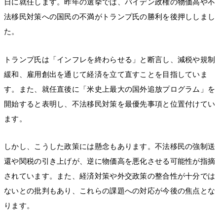
日に就任します。昨年の選挙では、バイデン政権の物価高や不
法移民対策への国民の不満がトランプ氏の勝利を後押ししまし
た。
トランプ氏は「インフレを終わらせる」と断言し、減税や規制
緩和、雇用創出を通じて経済を立て直すことを目指していま
す。また、就任直後に「米史上最大の国外追放プログラム」を
開始すると表明し、不法移民対策を最優先事項と位置付けてい
ます。
しかし、こうした政策には懸念もあります。不法移民の強制送
還や関税の引き上げが、逆に物価高を悪化させる可能性が指摘
されています。また、経済対策や外交政策の整合性が十分では
ないとの批判もあり、これらの課題への対応が今後の焦点とな
ります。