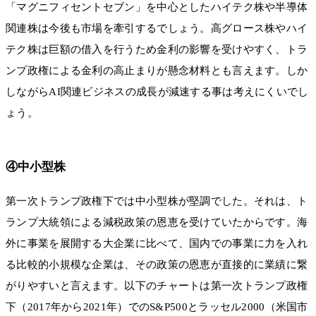
「マグニフィセントセブン」を中心としたハイテク株や半導体
関連株は今後も市場を牽引するでしょう。高グロース株やハイ
テク株は巨額の借入を行うため金利の影響を受けやすく、トラ
ンプ政権による金利の高止まりが懸念材料とも言えます。しか
しながらAI関連ビジネスの成長が減速する事は考えにくいでし
ょう。
④中小型株
第一次トランプ政権下では中小型株が堅調でした。それは、ト
ランプ大統領による減税政策の恩恵を受けていたからです。海
外に事業を展開する大企業に比べて、国内での事業に力を入れ
る比較的小規模な企業は、その政策の恩恵が直接的に業績に繋
がりやすいと言えます。以下のチャートは第一次トランプ政権
下（2017年から2021年）でのS&P500とラッセル2000（米国市