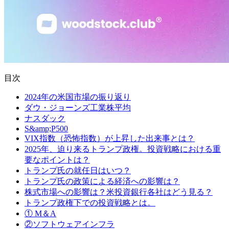
目次
2024年の米国市場の振り返り
ダウ・ジョーンズ工業株平均
ナスダック
S&amp;P500
VIX指数（恐怖指数）が上昇した出来事とは？
2025年、迫り来るトランプ政権。投資戦略における重
要なポイントは？
トランプ氏の就任日はいつ？
トランプ氏の政策による経済への影響は？
株式市場への影響は？米投資銀行各社はどう見る？
トランプ政権下での投資戦略とは。
① M＆A
②ソフトウェアインフラ