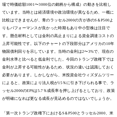
場で時価総額1001〜3000位の銘柄から構成）の動きを比較し
ています。当時とは経済環境や政治環境が異なるため、一概に
比較はできませんが、青のラッセル2000の方が赤のS＆P500よ
りもパフォーマンスが良かった時期もあり中小型株は注目で
す。懸念材料としては金利の高止まりによる資金調達コストの
上昇可能性です。以下のチャートの下段部分はアメリカの10年
物国債利回りを示しています。当時の金利は2〜3%で、現在の
金利水準と比べると低金利でした。今回のトランプ政権下では
金利が上昇する可能性があるため、状況の違いは認識しておく
必要があります。しかしながら、米投資会社ウィズダムツリー
によると、政策により法人税が15％に引き下げられる事で、ラ
ッセル2000のEPSは5.7％成長率を押し上げるとしており、政策
が明確になれば更なる成長が見込めるのではないでしょうか。
「第一次トランプ政権下におけるS＆P500とラッセル2000、米