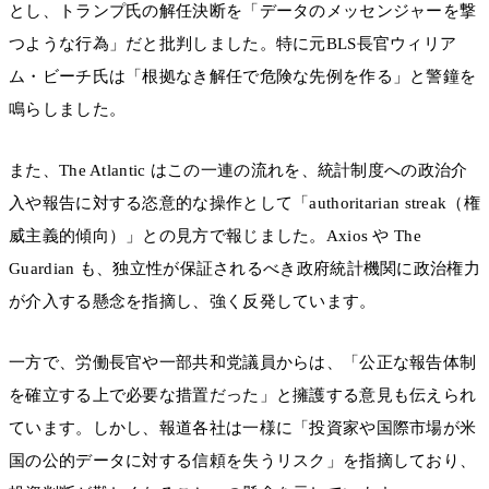
とし、トランプ氏の解任決断を「データのメッセンジャーを撃
つような行為」だと批判しました。特に元BLS長官ウィリア
ム・ビーチ氏は「根拠なき解任で危険な先例を作る」と警鐘を
鳴らしました。
また、The Atlantic はこの一連の流れを、統計制度への政治介
入や報告に対する恣意的な操作として「authoritarian streak（権
威主義的傾向）」との見方で報じました。Axios や The
Guardian も、独立性が保証されるべき政府統計機関に政治権力
が介入する懸念を指摘し、強く反発しています。
一方で、労働長官や一部共和党議員からは、「公正な報告体制
を確立する上で必要な措置だった」と擁護する意見も伝えられ
ています。しかし、報道各社は一様に「投資家や国際市場が米
国の公的データに対する信頼を失うリスク」を指摘しており、