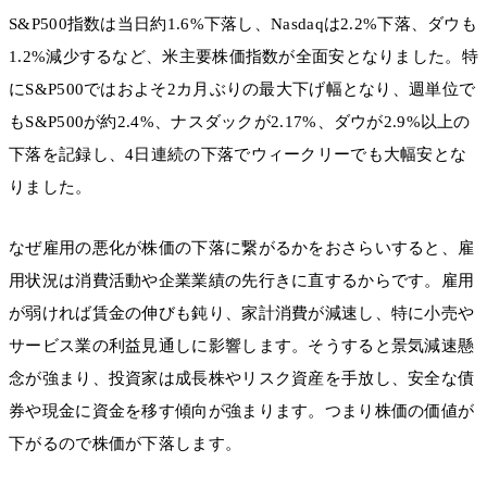
S&P500指数は当日約1.6%下落し、Nasdaqは2.2%下落、ダウも
1.2%減少するなど、米主要株価指数が全面安となりました。特
にS&P500ではおよそ2カ月ぶりの最大下げ幅となり、週単位で
もS&P500が約2.4%、ナスダックが2.17%、ダウが2.9%以上の
下落を記録し、4日連続の下落でウィークリーでも大幅安とな
りました。
なぜ雇用の悪化が株価の下落に繋がるかをおさらいすると、雇
用状況は消費活動や企業業績の先行きに直するからです。雇用
が弱ければ賃金の伸びも鈍り、家計消費が減速し、特に小売や
サービス業の利益見通しに影響します。そうすると景気減速懸
念が強まり、投資家は成長株やリスク資産を手放し、安全な債
券や現金に資金を移す傾向が強まります。つまり株価の価値が
下がるので株価が下落します。