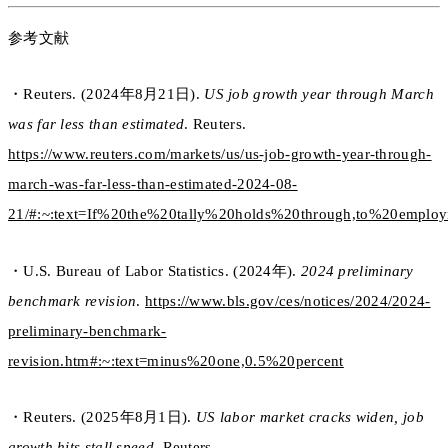
参考文献
・Reuters. (2024年8月21日).
US job growth year through March
was far less than estimated
. Reuters.
https://www.reuters.com/markets/us/us-job-growth-year-through-
march-was-far-less-than-estimated-2024-08-
21/#:~:text=If%20the%20tally%20holds%20through,to%20emp
・U.S. Bureau of Labor Statistics. (2024年).
2024 preliminary
benchmark revision
.
https://www.bls.gov/ces/notices/2024/2024-
preliminary-benchmark-
revision.htm#:~:text=minus%20one,0.5%20percent
・Reuters. (2025年8月1日).
US labor market cracks widen, job
growth hits stall speed
. Reuters.