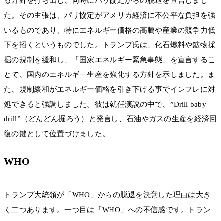
る方針を打ち出し、同時にパリ協定からの脱退を宣言しまし
た。その主張は、パリ協定がアメリカ経済に不公平な負担を強
いるものであり、特にエネルギー価格の高騰や産業の競争力低
下を招くというものでした。トランプ氏は、化石燃料や鉱物採
掘の規制を緩和し、「国家エネルギー緊急事態」を宣言するこ
とで、国内のエネルギー生産を強化する方針を示しました。ま
た、規制緩和がエネルギー価格を引き下げる事でインフレに対
処できると強調しました。彼は就任演説の中で、”Drill baby
drill”（どんどん掘ろう）と発言し、石油やガスの生産を経済回
復の鍵として位置づけました。
WHO
トランプ大統領が「WHO」からの脱退を決意した理由は大き
く二つあります。一つ目は「WHO」への不信感です。トラン