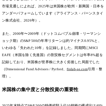
市場見通しによれば、2025年は米国株が欧州・新興国・日本を
アンダーパフォームしています（アライアンス・バーンスタイ
ン株式会社、2026年）。
また、2000年〜2009年（ドットコムバブル崩壊・リーマンシ
ョック期）のS&P 500の年率リターンは約マイナス0.95%と、
いわゆる「失われた10年」を記録しました。同期間にMSCI
EAFE（米国を除く先進国）の割安株セグメントは年率8%超を
記録しており、米国株が世界株に大きく劣後した局面でした
（Dimensional Fund Advisors / Pyrford、
finlab-se.com
引用・整
理）。
米国株の集中度と分散投資の重要性
2025年末時点でS&P 500の時価総額上位10銘柄の構成比は40%