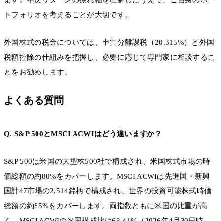
ます。年次リターンの振れ幅を理解したうえで、ご自身のポー
トフォリオを考えることが大切です。
外国株式の税金については、申告分離課税（20.315%）と外国
税額控除の仕組みを把握し、必要に応じて専門家に相談するこ
とをお勧めします。
よくある質問
Q. S&P 500とMSCI ACWIはどう違いますか？
S&P 500は米国の大型株500社で構成され、米国株式市場の時
価総額の約80%をカバーします。MSCI ACWIは先進国・新興
国計47市場の2,514銘柄で構成され、世界の投資可能株式時価
総額の約85%をカバーします。両指数ともに米国の比重が高
く、MSCI ACWIの米国構成比は63.41%（2026年4月30日時