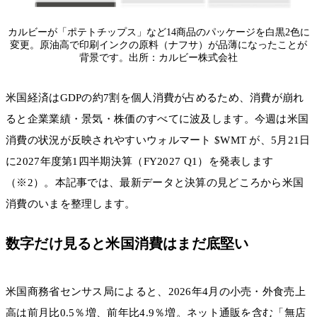
カルビーが「ポテトチップス」など14商品のパッケージを白黒2色に
変更。原油高で印刷インクの原料（ナフサ）が品薄になったことが
背景です。出所：カルビー株式会社
米国経済はGDPの約7割を個人消費が占めるため、消費が崩れ
ると企業業績・景気・株価のすべてに波及します。今週は米国
消費の状況が反映されやすいウォルマート $WMT が、5月21日
に2027年度第1四半期決算（FY2027 Q1）を発表します
（※2）。本記事では、最新データと決算の見どころから米国
消費のいまを整理します。
数字だけ見ると米国消費はまだ底堅い
米国商務省センサス局によると、2026年4月の小売・外食売上
高は前月比0.5％増、前年比4.9％増。ネット通販を含む「無店