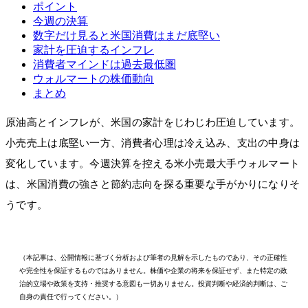
ポイント
今週の決算
数字だけ見ると米国消費はまだ底堅い
家計を圧迫するインフレ
消費者マインドは過去最低圏
ウォルマートの株価動向
まとめ
原油高とインフレが、米国の家計をじわじわ圧迫しています。
小売売上は底堅い一方、消費者心理は冷え込み、支出の中身は
変化しています。今週決算を控える米小売最大手ウォルマート
は、米国消費の強さと節約志向を探る重要な手がかりになりそ
うです。
（本記事は、公開情報に基づく分析および筆者の見解を示したものであり、その正確性
や完全性を保証するものではありません。株価や企業の将来を保証せず、また特定の政
治的立場や政策を支持・推奨する意図も一切ありません。投資判断や経済的判断は、ご
自身の責任で行ってください。）