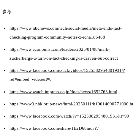
参考
https://www.nbcnews.com/tech/social-media/meta-ends-fact-
checking-program-community-notes-x-rcna186468
https://www.economist.com/leaders/2025/01/08/mark-
zuckerbergs-u-turn-on-fact-checking-is-craven-but-correct
https://www.facebook.com/zuck/videos/1525382954801931/?
ref=embed_video&t=0
https://www.watch.impress.co.jp/docs/news/1652763.html
https://www3.nhk.or.jp/news/html/20250111/k10014690771000.h
https://www.facebook.com/watch/?v=1525382954801931&t=99
https://www.facebook.com/share/1E2D68mdrY/