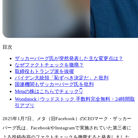
目次
ザッカーバーグ氏が突然発表した主な変更点は？
なぜファクトチェックを撤廃？
取締役もトランプ派を抜擢
バイデン大統領「恥ずべき決定だ」と批判
国連機関もザッカーバーグ氏を批判
Metaの株はこちらでチェック👇
Woodstock | ウッドストック 手数料完全無料・24時間取
引アプリ
2025年1月7日、メタ（旧Facebook）のCEOマーク・ザッカー
バーグ氏は、FacebookやInstagramで実施されていた第三者に
よる投稿内容のファクトチェックを撤廃すると発表しました。