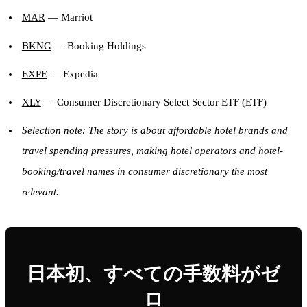
MAR
— Marriot
BKNG
— Booking Holdings
EXPE
— Expedia
XLY
— Consumer Discretionary Select Sector ETF (ETF)
Selection note: The story is about affordable hotel brands and
travel spending pressures, making hotel operators and hotel-
booking/travel names in consumer discretionary the most
relevant.
日本初、すべての手数料がゼ
ロ