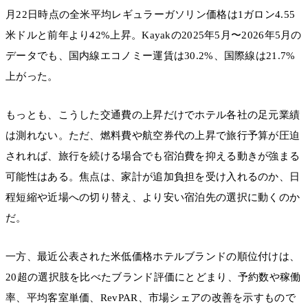
月22日時点の全米平均レギュラーガソリン価格は1ガロン4.55
米ドルと前年より42%上昇。Kayakの2025年5月〜2026年5月の
データでも、国内線エコノミー運賃は30.2%、国際線は21.7%
上がった。
もっとも、こうした交通費の上昇だけでホテル各社の足元業績
は測れない。ただ、燃料費や航空券代の上昇で旅行予算が圧迫
されれば、旅行を続ける場合でも宿泊費を抑える動きが強まる
可能性はある。焦点は、家計が追加負担を受け入れるのか、日
程短縮や近場への切り替え、より安い宿泊先の選択に動くのか
だ。
一方、最近公表された米低価格ホテルブランドの順位付けは、
20超の選択肢を比べたブランド評価にとどまり、予約数や稼働
率、平均客室単価、RevPAR、市場シェアの改善を示すもので