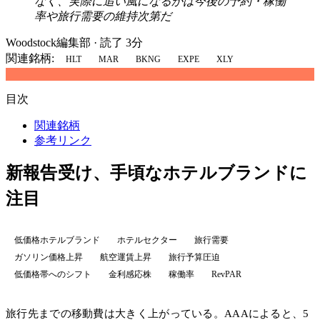
なく、実際に追い風になるかは今後の予約・稼働
率や旅行需要の維持次第だ
Woodstock編集部
·
読了 3分
関連銘柄:
HLT
MAR
BKNG
EXPE
XLY
目次
関連銘柄
参考リンク
新報告受け、手頃なホテルブランドに
注目
低価格ホテルブランド
ホテルセクター
旅行需要
ガソリン価格上昇
航空運賃上昇
旅行予算圧迫
低価格帯へのシフト
金利感応株
稼働率
RevPAR
旅行先までの移動費は大きく上がっている。AAAによると、5