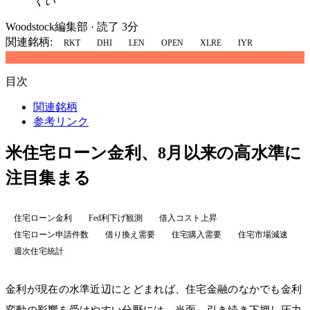
くい
Woodstock編集部
·
読了 3分
関連銘柄:
RKT
DHI
LEN
OPEN
XLRE
IYR
目次
関連銘柄
参考リンク
米住宅ローン金利、8月以来の高水準に
注目集まる
住宅ローン金利
Fed利下げ観測
借入コスト上昇
住宅ローン申請件数
借り換え需要
住宅購入需要
住宅市場減速
週次住宅統計
金利が現在の水準近辺にとどまれば、住宅金融のなかでも金利
変動の影響を受けやすい分野には、当面、引き続き下押し圧力