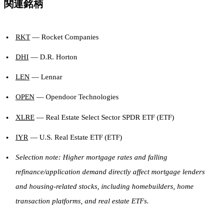
関連銘柄
RKT
— Rocket Companies
DHI
— D.R. Horton
LEN
— Lennar
OPEN
— Opendoor Technologies
XLRE
— Real Estate Select Sector SPDR ETF (ETF)
IYR
— U.S. Real Estate ETF (ETF)
Selection note: Higher mortgage rates and falling
refinance/application demand directly affect mortgage lenders
and housing-related stocks, including homebuilders, home
transaction platforms, and real estate ETFs.