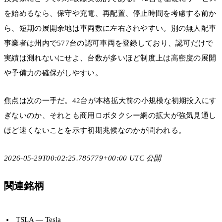
を始めるなら、保守や充電、再配置、停止時間を考慮する前か
ら、短期の展開余地は車両数に左右されやすい。別の無人配車
事業者は州内で577台の認可車両を登録しており、認可だけで
実績は測れないにせよ、台数が多いほど制度上は高密度の展開
や予備力の確保がしやすい。
焦点は次の一手だ。42台が本格拡大前の小規模な初期投入にす
ぎないのか、それとも商用ロボタクシー網の拡大が強気見通し
ほど速くないことを示す初期兆候なのかが問われる。
2026-05-29T00:02:25.785779+00:00 UTC 公開
関連銘柄
TSLA
— Tesla