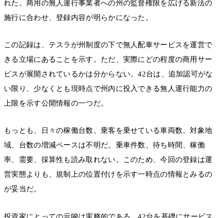
れた。商用の無人運行事業者への州の監督権限を広げる新法の
施行に合わせ、登録内容が明らかになった。
この記録は、テスラが州制度の下で無人配車サービスを運営で
きる立場にあることを示す。ただ、実際にどの程度の商用サー
ビスが展開されているかは分からない。42台は、追加認可がな
い限り、少なくとも現時点で州内に投入できる無人運行能力の
上限を示す公開情報の一つだ。
もっとも、日々の稼働台数、乗客を乗せている車両数、対象地
域、台数の増減ペースは不明だ。乗車件数、待ち時間、稼働
率、需要、採算性も読み取れない。このため、今回の登録は運
営実態よりも、規制上の位置付けを示す一時点の情報とみるの
が妥当だ。
投資家にとっての示唆は実務的である。42台を基礎にサービス