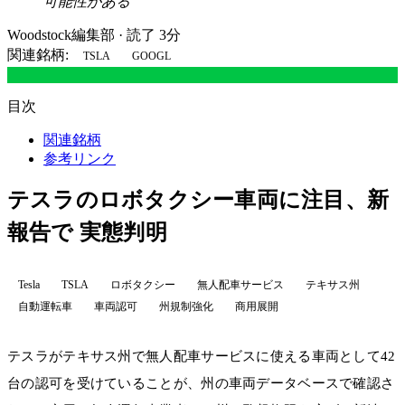
可能性がある
Woodstock編集部
·
読了 3分
関連銘柄:
TSLA
GOOGL
目次
関連銘柄
参考リンク
テスラのロボタクシー車両に注目、新
報告で 実態判明
Tesla
TSLA
ロボタクシー
無人配車サービス
テキサス州
自動運転車
車両認可
州規制強化
商用展開
テスラがテキサス州で無人配車サービスに使える車両として42
台の認可を受けていることが、州の車両データベースで確認さ