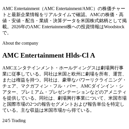
AMC Entertainment（AMC Entertainment/AMC）の株価チャー
トと最新企業情報をリアルタイムで確認。AMCの株価・高
値・安値・配当・業績・決算データを米国株式銘柄として掲
載。2026年のAMC Entertainment株への投資情報はWoodstock
で。
About the company
AMC Entertainment Hlds-Cl A
AMCエンタテインメント・ホールディングスは劇場興行事
業に従事している。同社は米国と欧州に劇場を所有、運営、
または権益を持つ。同社は、豪華なパワーリクライニング・
チェア、マクガフィン・フル・バー、AMCダインイン・シ
アター、プレミアム・プレゼンテーションなどのアメニティ
を提供している。同社は、劇場興行事業について、米国市場
と国際市場の2つの報告セグメントおよび報告単位を特定し
ている。主な収益は米国市場から得ている。
24/5 Trading