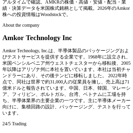
アルタイムで確認。AMKRの株価・高値・安値・配当・業
績・決算データを米国株式銘柄として掲載。2026年のAmkor
株への投資情報はWoodstockで。
About the company
Amkor Technology Inc
Amkor Technology, Inc.は、半導体製品のパッケージングおよ
びテストサービスを提供する企業です。1968年に設立され、
米国ペンシルベニア州ウェストチェスターから移転後、2005
年以降はアリゾナ州に本社を置いています。本社は当初チャ
ンドラーにあり、その後テンピに移転しました。 2022年時
点で、同社は世界で約31,000人の従業員を擁し、売上高は71
億米ドルと報告されています。中国、日本、韓国、マレーシ
ア、フィリピン、ポルトガル、台湾、ベトナムに工場を持
ち、半導体業界の主要企業の一つです。主に半導体メーカー
向けに、集積回路の設計、パッケージング、テストを行って
います。
24/5 Trading