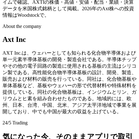
イムで確認。AXTIの株価・高値・安値・配当・業績・決算
データを米国株式銘柄として掲載。2026年のAxt株への投資
情報はWoodstockで。
About the company
Axt Inc
AXT Inc.は、ウェハーとしても知られる化合物半導体および
単一元素半導体基板の開発・製造会社である。半導体チップ
やその他の電子回路の製造に使用される基板の主流はシリコ
ン製である。高性能化合物半導体基板の設計、開発、製造、
販売および材料の販売を行っている。同社は、化合物基板や
単体基板など、基板やウェハーの形で代替材料や特殊材料を
提供している。同社の化合物基板は、インジウムとリン、ガ
リウムとヒ素を組み合わせたものである。地域的には、欧
州、日本、台湾、中国、北米、アジア太平洋地域で事業を展
開しており、中でも中国が最大の収益を上げている。
24/5 Trading
気になった今、そのままアプリで取引