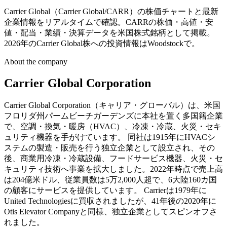
Carrier Global（Carrier Global/CARR）の株価チャートと最新
企業情報をリアルタイムで確認。CARRの株価・高値・安
値・配当・業績・決算データを米国株式銘柄として掲載。
2026年のCarrier Global株への投資情報はWoodstockで。
About the company
Carrier Global Corporation
Carrier Global Corporation（キャリア・グローバル）は、米国
フロリダ州パームビーチガーデンズに本社を置く多国籍企業
で、空調・換気・暖房（HVAC）、冷凍・冷蔵、火災・セキ
ュリティ機器を手がけています。 同社は1915年にHVACシ
ステムの製造・販売を行う独立企業として設立され、その
後、商業用冷凍・冷蔵設備、フードサービス機器、火災・セ
キュリティ技術へ事業を拡大しました。2022年時点で売上高
は204億米ドル、従業員数は5万2,000人超で、6大陸160カ国
の顧客にサービスを提供しています。 Carrierは1979年に
United Technologiesに買収されましたが、41年後の2020年に
Otis Elevator Companyと同様、独立企業としてスピンオフさ
れました。