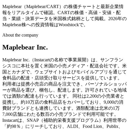
Maplebear（Maplebear/CART）の株価チャートと最新企業情
報をリアルタイムで確認。CARTの株価・高値・安値・配
当・業績・決算データを米国株式銘柄として掲載。2026年の
Maplebear株への投資情報はWoodstockで。
About the company
Maplebear Inc.
Maplebear Inc.（Instacartの名称で事業展開）は、サンフラン
シスコに本社を置く米国の小売メディア・配送会社です。米
国とカナダで、ウェブサイトおよびモバイルアプリを通じて
食料品の配達・店頭受け取りサービスを提供しています。
利用者は提携小売店の商品を注文でき、パーソナルショッパ
ーが商品を選び、梱包し、配達します。許可されている地域
では酒類の配達も行っています。 同社は2,200の小売業者と
提携し、約10万店の食料品店をカバーしており、9,000の消
費財ブランドとも連携しています。酒類配達は北米の1万
7,000店舗にわたる数百の小売ブランドで利用可能です。
Instacartは、SNAP（補助的栄養支援プログラム）利用世帯の
「約98％」にリーチしており、ALDI、Food Lion、Publix、