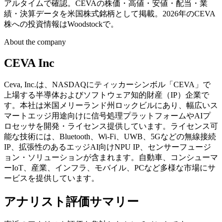
アルタイムで確認。CEVAの株価・高値・安値・配当・業
績・決算データを米国株式銘柄として掲載。2026年のCEVA
株への投資情報はWoodstockで。
About the company
CEVA Inc
Ceva, Inc.は、NASDAQにティッカーシンボル「CEVA」で
上場する半導体およびソフトウェア知的財産（IP）企業で
す。本社は米国メリーランド州ロックビルにあり、幅広いス
マートエッジ用途向けに信号処理プラットフォームやAIプ
ロセッサを開発・ライセンス提供しています。ライセンス可
能な技術には、Bluetooth、Wi-Fi、UWB、5Gなどの無線接続
IP、拡張性のあるエッジAI向けNPU IP、センサーフュージ
ョン・ソリューションが含まれます。自動車、コンシューマ
ーIoT、産業、インフラ、モバイル、PCなど多様な市場にサ
ービスを提供しています。
アナリスト評価サマリー