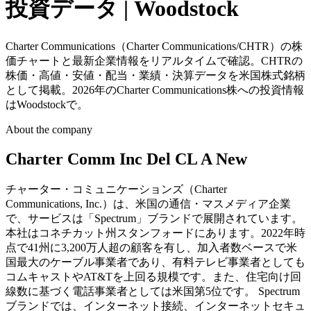
投資データ | Woodstock
Charter Communications（Charter Communications/CHTR）の株
価チャートと最新企業情報をリアルタイムで確認。CHTRの
株価・高値・安値・配当・業績・決算データを米国株式銘柄
として掲載。2026年のCharter Communications株への投資情報
はWoodstockで。
About the company
Charter Comm Inc Del CL A New
チャーター・コミュニケーションズ（Charter
Communications, Inc.）は、米国の通信・マスメディア企業
で、サービスは「Spectrum」ブランドで展開されています。
本社はコネチカット州スタンフォードにあります。2022年時
点で41州に3,200万人超の顧客を有し、加入者数ベースで米
国最大のケーブル事業者であり、有料テレビ事業者としても
コムキャストやAT&Tを上回る規模です。また、住宅向け回
線数に基づく電話事業者としては米国第5位です。 Spectrum
ブランドでは、インターネット接続、インターネットセキュ