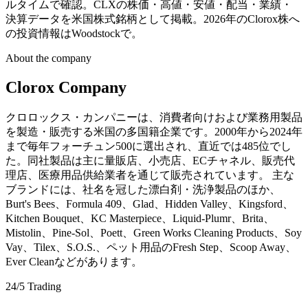
ルタイムで確認。CLXの株価・高値・安値・配当・業績・
決算データを米国株式銘柄として掲載。2026年のClorox株へ
の投資情報はWoodstockで。
About the company
Clorox Company
クロロックス・カンパニーは、消費者向けおよび業務用製品
を製造・販売する米国の多国籍企業です。2000年から2024年
まで毎年フォーチュン500に選出され、直近では485位でし
た。同社製品は主に量販店、小売店、ECチャネル、販売代
理店、医療用品供給業者を通じて販売されています。 主な
ブランドには、社名を冠した漂白剤・洗浄製品のほか、
Burt's Bees、Formula 409、Glad、Hidden Valley、Kingsford、
Kitchen Bouquet、KC Masterpiece、Liquid-Plumr、Brita、
Mistolin、Pine-Sol、Poett、Green Works Cleaning Products、Soy
Vay、Tilex、S.O.S.、ペット用品のFresh Step、Scoop Away、
Ever Cleanなどがあります。
24/5 Trading