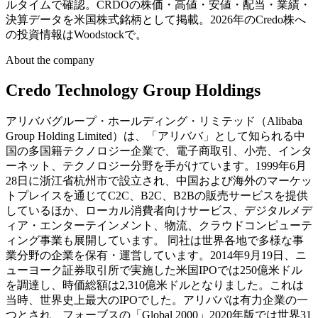
ルタイムで確認。CRDOの株価・高値・安値・配当・業績・
決算データを米国株式銘柄として掲載。2026年のCredo株へ
の投資情報はWoodstockで。
About the company
Credo Technology Group Holdings
アリババグループ・ホールディング・リミテッド（Alibaba
Group Holding Limited）は、「アリババ」として知られる中
国の多国籍テクノロジー企業で、電子商取引、小売、インタ
ーネット、テクノロジー分野を手がけています。1999年6月
28日に浙江省杭州市で設立され、中国および海外のマーケッ
トプレイスを通じてC2C、B2C、B2Bの販売サービスを提供
しているほか、ローカル消費者向けサービス、デジタルメデ
ィア・エンターテインメント、物流、クラウドコンピューテ
ィング事業も展開しています。 同社は世界各地で多様な事
業分野の企業を保有・運営しています。2014年9月19日、ニ
ューヨーク証券取引所で実施した米国IPOでは250億米ドル
を調達し、時価総額は2,310億米ドルとなりました。これは
当時、世界史上最大のIPOでした。アリババは有力企業の一
つとされ、フォーブスの「Global 2000」2020年版では世界31