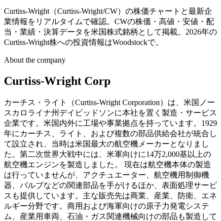
Curtiss-Wright（Curtiss-Wright/CW）の株価チャートと最新企
業情報をリアルタイムで確認。CWの株価・高値・安値・配
当・業績・決算データを米国株式銘柄として掲載。2026年の
Curtiss-Wright株への投資情報はWoodstockで。
About the company
Curtiss-Wright Corp
カーチス・ライト（Curtiss-Wright Corporation）は、米国ノー
スカロライナ州デイビッドソンに本社を置く製造・サービス
企業です。米国内外に工場や事業拠点を持っています。1929
年にカーチス、ライト、および複数の部品供給会社が統合し
て設立され、当時は米国最大の航空機メーカーとなりまし
た。第二次世界大戦中には、米軍向けに14万2,000基以上の
航空機エンジンを製造しました。 現在は航空機本体の製造
は行っていませんが、アクチュエーター、航空機用制御機
器、バルブなどの関連部品を手がけるほか、表面処理サービ
スも提供しています。主な販売先は商業、産業、防衛、エネ
ルギー分野です。商用および海軍向けの原子力発電システ
ム、産業用車両、石油・ガス関連機械向けの部品も製造して