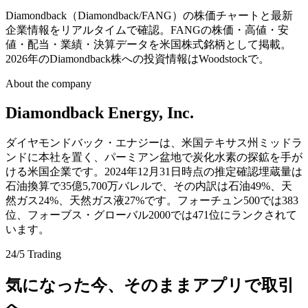
Diamondback（Diamondback/FANG）の株価チャートと最新
企業情報をリアルタイムで確認。FANGの株価・高値・安
値・配当・業績・決算データを米国株式銘柄として掲載。
2026年のDiamondback株への投資情報はWoodstockで。
About the company
Diamondback Energy, Inc.
ダイヤモンドバック・エナジーは、米国テキサス州ミッドラ
ンドに本社を置く、パーミアン盆地で炭化水素の探鉱を手が
ける米国企業です。2024年12月31日時点の推定確認埋蔵量は
石油換算で35億5,700万バレルで、その内訳は石油49%、天
然ガス24%、天然ガス液27%です。フォーチュン500では383
位、フォーブス・グローバル2000では471位にランクされて
います。
24/5 Trading
気になった今、そのままアプリで取引
へ。