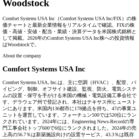
Woodstock
Comfort Systems USA Inc（Comfort Systems USA Inc/FIX）の株
価チャートと最新企業情報をリアルタイムで確認。FIXの株
価・高値・安値・配当・業績・決算データを米国株式銘柄と
して掲載。2026年のComfort Systems USA Inc株への投資情報
はWoodstockで。
About the company
Comfort Systems USA Inc
Comfort Systems USA, Inc.は、主に空調（HVAC）、配管、パ
イピング、制御、オフサイト建設、監視、防火、電気システ
ムの設置・保守を手がける米国の機械・電気設備工事会社で
す。デラウェア州で登記され、本社はテキサス州ヒュースト
ンにあります。米国内136都市に178拠点を持ち、47の事業ユ
ニットを運営しています。フォーチュン500では520位にラン
クされています。2024年には、Engineering News-Recordの専
門工事会社トップ600で6位にランクされました。2024年の売
上高の56.7％は新築施設向けの設置サービス、43.3％は既存