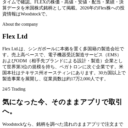
タイムで確認。FLEXの株価・高値・安値・配当・業績・決
算データを米国株式銘柄として掲載。2026年のFlex株への投
資情報はWoodstockで。
About the company
Flex Ltd
Flex Ltd.は、シンガポールに本拠を置く多国籍の製造会社で
す。売上高ベースで、電子機器受託製造サービス（EMS）
およびODM（相手先ブランドによる設計・製造）企業とし
て世界第3位の規模を持ち、ペガトロンに次ぐ企業です。米
国本社はテキサス州オースティンにあります。30カ国以上で
製造事業を展開し、従業員数は約17万2,000人です。
24/5 Trading
気になった今、そのままアプリで取引
へ。
Woodstockなら、銘柄を調べた流れのままアプリで注文まで