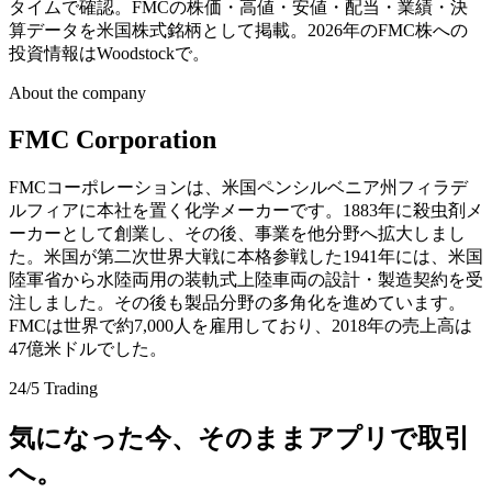
タイムで確認。FMCの株価・高値・安値・配当・業績・決
算データを米国株式銘柄として掲載。2026年のFMC株への
投資情報はWoodstockで。
About the company
FMC Corporation
FMCコーポレーションは、米国ペンシルベニア州フィラデ
ルフィアに本社を置く化学メーカーです。1883年に殺虫剤メ
ーカーとして創業し、その後、事業を他分野へ拡大しまし
た。米国が第二次世界大戦に本格参戦した1941年には、米国
陸軍省から水陸両用の装軌式上陸車両の設計・製造契約を受
注しました。その後も製品分野の多角化を進めています。
FMCは世界で約7,000人を雇用しており、2018年の売上高は
47億米ドルでした。
24/5 Trading
気になった今、そのままアプリで取引
へ。