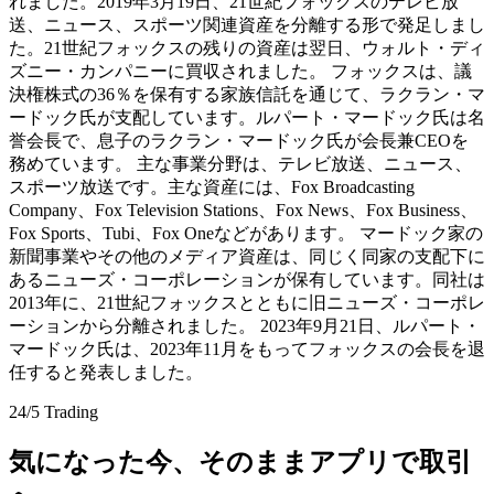
れました。2019年3月19日、21世紀フォックスのテレビ放
送、ニュース、スポーツ関連資産を分離する形で発足しまし
た。21世紀フォックスの残りの資産は翌日、ウォルト・ディ
ズニー・カンパニーに買収されました。 フォックスは、議
決権株式の36％を保有する家族信託を通じて、ラクラン・マ
ードック氏が支配しています。ルパート・マードック氏は名
誉会長で、息子のラクラン・マードック氏が会長兼CEOを
務めています。 主な事業分野は、テレビ放送、ニュース、
スポーツ放送です。主な資産には、Fox Broadcasting
Company、Fox Television Stations、Fox News、Fox Business、
Fox Sports、Tubi、Fox Oneなどがあります。 マードック家の
新聞事業やその他のメディア資産は、同じく同家の支配下に
あるニューズ・コーポレーションが保有しています。同社は
2013年に、21世紀フォックスとともに旧ニューズ・コーポレ
ーションから分離されました。 2023年9月21日、ルパート・
マードック氏は、2023年11月をもってフォックスの会長を退
任すると発表しました。
24/5 Trading
気になった今、そのままアプリで取引