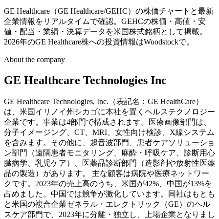
GE Healthcare（GE Healthcare/GEHC）の株価チャートと最新
企業情報をリアルタイムで確認。GEHCの株価・高値・安
値・配当・業績・決算データを米国株式銘柄として掲載。
2026年のGE Healthcare株への投資情報はWoodstockで。
About the company
GE Healthcare Technologies Inc
GE Healthcare Technologies, Inc.（表記名：GE HealthCare）
は、米国イリノイ州シカゴに本社を置くヘルステクノロジー
企業です。事業は4部門で構成されます。医療画像部門は、
分子イメージング、CT、MRI、女性向け検診、X線システム
を含みます。その他に、超音波部門、患者ケアソリューショ
ン部門（遠隔患者モニタリング、麻酔・呼吸ケア、診断用心
臓病学、乳児ケア）、医薬品診断部門（造影剤や放射性医薬
品の製造）があります。 主な顧客は病院や医療ネットワー
クです。2023年の売上高のうち、米国が42%、中国が13%を
占めました。中国では競争が激化しています。同社はもとも
と米国の複合企業ゼネラル・エレクトリック（GE）のヘル
スケア部門で、2023年に分離・独立し、上場企業となりまし