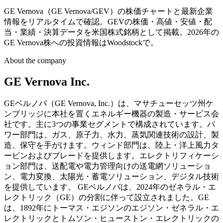
GE Vernova（GE Vernova/GEV）の株価チャートと最新企業
情報をリアルタイムで確認。GEVの株価・高値・安値・配
当・業績・決算データを米国株式銘柄として掲載。2026年の
GE Vernova株への投資情報はWoodstockで。
About the company
GE Vernova Inc.
GEベルノバ（GE Vernova, Inc.）は、マサチューセッツ州ケ
ンブリッジに本社を置くエネルギー機器の製造・サービス会
社です。主に3つの事業セグメントで構成されています。パ
ワー部門は、ガス、原子力、水力、蒸気関連技術の設計、製
造、保守を手がけます。ウィンド部門は、陸上・洋上風力タ
ービンおよびブレードを提供します。エレクトリフィケーシ
ョン部門は、送配電や電力管理向けの送電網ソリューショ
ン、電力変換、太陽光・蓄電ソリューション、デジタル技術
を提供しています。 GEベルノバは、2024年のゼネラル・エ
レクトリック（GE）の分割に伴って設立されました。GE
は、1892年にトーマス・エジソンのエジソン・ゼネラル・エ
レクトリックとトムソン・ヒューストン・エレクトリックの