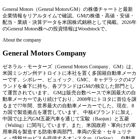
General Motors（General Motors/GM）の株価チャートと最新
企業情報をリアルタイムで確認。GMの株価・高値・安値・
配当・業績・決算データを米国株式銘柄として掲載。2026年
のGeneral Motors株への投資情報はWoodstockで。
About the company
General Motors Company
ゼネラル・モーターズ（General Motors Company、GM）は、
米国ミシガン州デトロイトに本社を置く多国籍自動車メーカ
ーです。シボレー、ビュイック、GMC、キャデラックの4ブ
ランドを傘下に持ち、各ブランドはGMの独立した部門とし
て運営されています。 GMは販売台数ベースで米国最大の自
動車メーカーであり続けており、2008年にトヨタに首位を譲
るまで77年間、世界最大の自動車メーカーでした。現在、8
カ国で製造拠点を運営しています。 中核4ブランドに加え、
中国では上汽GM五菱汽車を通じて宝駿（Baojun）と五菱
（Wuling）に関与しています。また、米国政府・軍向けの軍
用車両を製造する防衛車両部門、車両の安全・セキュリテ
ィ・情報サービスを提供するオンスター（OnStar）、自動車