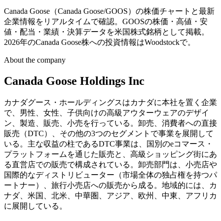
Canada Goose（Canada Goose/GOOS）の株価チャートと最新
企業情報をリアルタイムで確認。GOOSの株価・高値・安
値・配当・業績・決算データを米国株式銘柄として掲載。
2026年のCanada Goose株への投資情報はWoodstockで。
About the company
Canada Goose Holdings Inc
カナダグース・ホールディングスはカナダに本社を置く企業
で、男性、女性、子供向けの高級アウターウェアのデザイ
ン、製造、販売、小売を行っている。卸売、消費者への直接
販売（DTC）、その他の3つのセグメントで事業を展開して
いる。主な収益の柱であるDTC事業は、国別のeコマース・
プラットフォームを通じた販売と、高級ショッピング街にあ
る直営店での販売で構成されている。卸売部門は、小売店や
国際的なディストリビューター（市場全体の独占権を持つパ
ートナー）、旅行小売店への販売から成る。地域的には、カ
ナダ、米国、北米、中華圏、アジア、欧州、中東、アフリカ
に展開している。