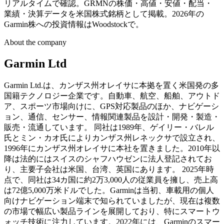
リアルタイムで確認。GRMNの株価・高値・安値・配当・
業績・決算データを米国株式銘柄として掲載。2026年の
Garmin株への投資情報はWoodstockで。
About the company
Garmin Ltd
Garmin Ltd.は、カンザス州オレイサに本拠を置く米国発の多
国籍テクノロジー企業です。自動車、航空、船舶、アウトド
ア、スポーツ市場向けに、GPS対応製品のほか、ナビゲーシ
ョン、通信、センサー、情報関連製品を設計・開発・製造・
販売・流通しています。 同社は1989年、ゲイリー・バレル
氏とミン・カオ氏によりカンザス州レネックサで設立され、
1996年にカンザス州オレイサに本社を置きました。2010年以
降は法的にはスイスのシャフハウゼンに法人登記されてお
り、主要子会社は米国、台湾、英国にあります。 2025年時
点で、同社は34カ国に約2万3,000人の従業員を擁し、売上高
は72億5,000万米ドルでした。Garminは当初、車載用の個人
向けナビゲーション端末で知られていましたが、現在は複数
の市場で幅広い製品ラインを展開しており、特にスマートウ
ォッチ技術に注力しています。2022年には、Garminのスマー