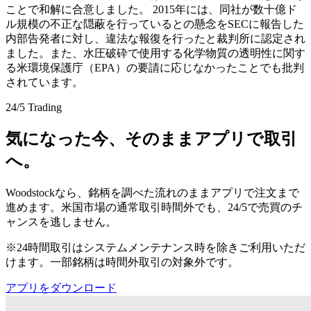
ことで和解に合意しました。 2015年には、同社が数十億ド
ル規模の不正な隠蔽を行っているとの懸念をSECに報告した
内部告発者に対し、違法な報復を行ったと裁判所に認定され
ました。また、水圧破砕で使用する化学物質の透明性に関す
る米環境保護庁（EPA）の要請に応じなかったことでも批判
されています。
24/5 Trading
気になった今、そのままアプリで取引
へ。
Woodstockなら、銘柄を調べた流れのままアプリで注文まで
進めます。米国市場の通常取引時間外でも、24/5で売買のチ
ャンスを逃しません。
※24時間取引はシステムメンテナンス時を除きご利用いただ
けます。一部銘柄は時間外取引の対象外です。
アプリをダウンロード