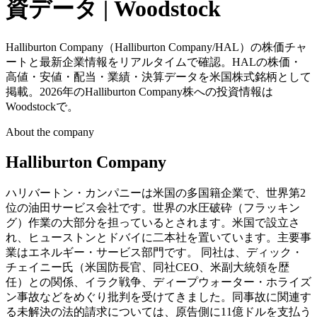
資データ | Woodstock
Halliburton Company（Halliburton Company/HAL）の株価チャ
ートと最新企業情報をリアルタイムで確認。HALの株価・
高値・安値・配当・業績・決算データを米国株式銘柄として
掲載。2026年のHalliburton Company株への投資情報は
Woodstockで。
About the company
Halliburton Company
ハリバートン・カンパニーは米国の多国籍企業で、世界第2
位の油田サービス会社です。世界の水圧破砕（フラッキン
グ）作業の大部分を担っているとされます。米国で設立さ
れ、ヒューストンとドバイに二本社を置いています。主要事
業はエネルギー・サービス部門です。 同社は、ディック・
チェイニー氏（米国防長官、同社CEO、米副大統領を歴
任）との関係、イラク戦争、ディープウォーター・ホライズ
ン事故などをめぐり批判を受けてきました。同事故に関連す
る未解決の法的請求については、原告側に11億ドルを支払う