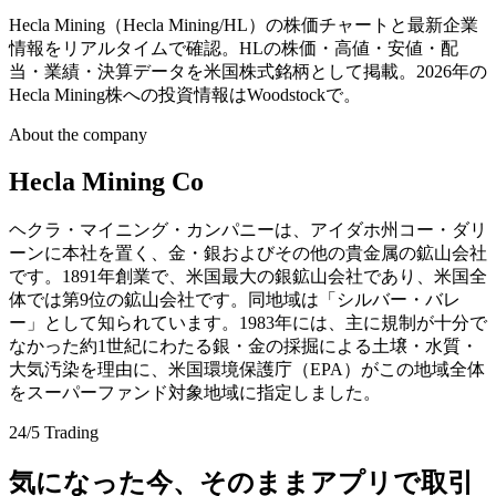
Hecla Mining（Hecla Mining/HL）の株価チャートと最新企業
情報をリアルタイムで確認。HLの株価・高値・安値・配
当・業績・決算データを米国株式銘柄として掲載。2026年の
Hecla Mining株への投資情報はWoodstockで。
About the company
Hecla Mining Co
ヘクラ・マイニング・カンパニーは、アイダホ州コー・ダリ
ーンに本社を置く、金・銀およびその他の貴金属の鉱山会社
です。1891年創業で、米国最大の銀鉱山会社であり、米国全
体では第9位の鉱山会社です。同地域は「シルバー・バレ
ー」として知られています。1983年には、主に規制が十分で
なかった約1世紀にわたる銀・金の採掘による土壌・水質・
大気汚染を理由に、米国環境保護庁（EPA）がこの地域全体
をスーパーファンド対象地域に指定しました。
24/5 Trading
気になった今、そのままアプリで取引