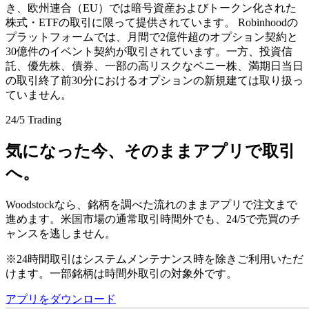
き、欧州連合（EU）では暗号資産およびトークン化された
株式・ETFの取引に限って提供されています。 Robinhoodの
プラットフォームでは、月間で2億件超のオプション契約と
30億件のイベント契約が取引されています。一方、投資信
託、優先株、債券、一部の高リスクなペニー株、満期日当日
の取引終了前30分におけるオプションの新規建ては取り扱っ
ていません。
24/5 Trading
気になった今、そのままアプリで取引
へ。
Woodstockなら、銘柄を調べた流れのままアプリで注文まで
進めます。米国市場の通常取引時間外でも、24/5で売買のチ
ャンスを逃しません。
※24時間取引はシステムメンテナンス時を除きご利用いただ
けます。一部銘柄は時間外取引の対象外です。
アプリをダウンロード