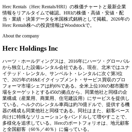
Herc Rentals（Herc Rentals/HRI）の株価チャートと最新企業
情報をリアルタイムで確認。HRIの株価・高値・安値・配
当・業績・決算データを米国株式銘柄として掲載。2026年の
Herc Rentals株への投資情報はWoodstockで。
About the company
Herc Holdings Inc
ハーツ・ホールディングスは、2016年にハーツ・グローバル
から独立した設備レンタル会社である。現在、北米ではユナ
イテッド・レンタル、サンベルト・レンタルに次ぐ第3位
で、2025年のH&Eイクイップメント・サービス買収のプロ
フォーマ市場シェアは約6%である。全米上位100の都市圏市
場をターゲットとする450の拠点から、同業他社と同様の企
業構成（産業用、商業用、住宅建設用）にサービスを提供し
ている。ヘルクのレンタル車両は約70億ドルで、提供する機
器の構成も同業他社と同様である。同社はまた、顧客ベース
向けに特殊なソリューションをバンドルして増やすことで、
多様化を追求している。Hercのポートフォリオは、地元顧客
と全国顧客（60％／40％）に偏っている。