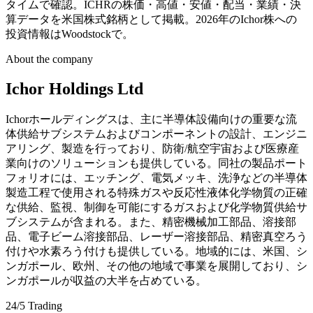
タイムで確認。ICHRの株価・高値・安値・配当・業績・決
算データを米国株式銘柄として掲載。2026年のIchor株への
投資情報はWoodstockで。
About the company
Ichor Holdings Ltd
Ichorホールディングスは、主に半導体設備向けの重要な流
体供給サブシステムおよびコンポーネントの設計、エンジニ
アリング、製造を行っており、防衛/航空宇宙および医療産
業向けのソリューションも提供している。同社の製品ポート
フォリオには、エッチング、電気メッキ、洗浄などの半導体
製造工程で使用される特殊ガスや反応性液体化学物質の正確
な供給、監視、制御を可能にするガスおよび化学物質供給サ
ブシステムが含まれる。また、精密機械加工部品、溶接部
品、電子ビーム溶接部品、レーザー溶接部品、精密真空ろう
付けや水素ろう付けも提供している。地域的には、米国、シ
ンガポール、欧州、その他の地域で事業を展開しており、シ
ンガポールが収益の大半を占めている。
24/5 Trading