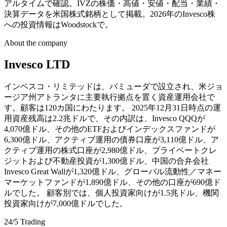
アルタイムで確認。IVZの株価・高値・安値・配当・業績・
決算データを米国株式銘柄として掲載。2026年のInvesco株
への投資情報はWoodstockで。
About the company
Invesco LTD
インベスコ・リミテッドは、バミューダで設立され、米ジョ
ージア州アトランタに主要執行拠点を置く資産運用会社で
す。顧客は120カ国にわたります。 2025年12月31日時点の運
用資産残高は2.2兆ドルで、その内訳は、Invesco QQQが
4,070億ドル、その他のETFおよびインデックスファンドが
6,300億ドル、アクティブ運用の債券口座が3,110億ドル、ア
クティブ運用の株式口座が2,980億ドル、プライベートクレ
ジットおよび不動産投資が1,300億ドル、中国の合弁会社
Invesco Great Wallが1,320億ドル、グローバル流動性／マネー
マーケットファンドが1,890億ドル、その他の口座が690億ド
ルでした。 顧客別では、個人投資家向けが1.5兆ドル、機関
投資家向けが7,000億ドルでした。
24/5 Trading