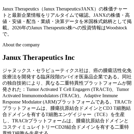
Janux Therapeutics（Janux Therapeutics/JANX）の株価チャー
トと最新企業情報をリアルタイムで確認。JANXの株価・高
値・安値・配当・業績・決算データを米国株式銘柄として掲
載。2026年のJanux Therapeutics株への投資情報はWoodstock
で。
About the company
Janux Therapeutics Inc
ジャヌックス・セラピューティクス社は、癌の腫瘍活性化免
疫療法を開発する臨床段階のバイオ医薬品企業である。同社
の独自技術により、異なる二重特異性プラットフォームが開
発された：Tumor Activated T Cell Engagers (TRACTr)、Tumor
Activated Immunomodulators (TRACIr)、Adaptive Immune
Response Modulator (ARM)プラットフォームである。TRACTr
プラットフォームは、腫瘍抗原結合ドメインとCD3 T細胞結
合ドメインを有するT細胞エンゲイジャー（TCE）を生産
し、TRACIrプラットフォームは、腫瘍抗原結合ドメインと
コスティミュレイトリーCD28結合ドメインを有する二重特
異性T細胞を生産する。