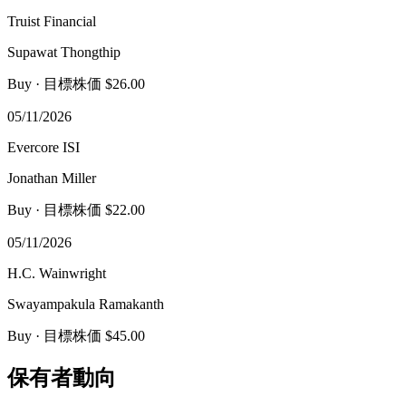
Truist Financial
Supawat Thongthip
Buy
· 目標株価 $26.00
05/11/2026
Evercore ISI
Jonathan Miller
Buy
· 目標株価 $22.00
05/11/2026
H.C. Wainwright
Swayampakula Ramakanth
Buy
· 目標株価 $45.00
保有者動向